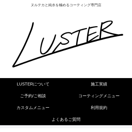
ヌルテカと純水を極めるコーティング専門店
LUSTERについて
施工実績
ご予約/ご相談
コーティングメニュー
カスタムメニュー
利用規約
よくあるご質問