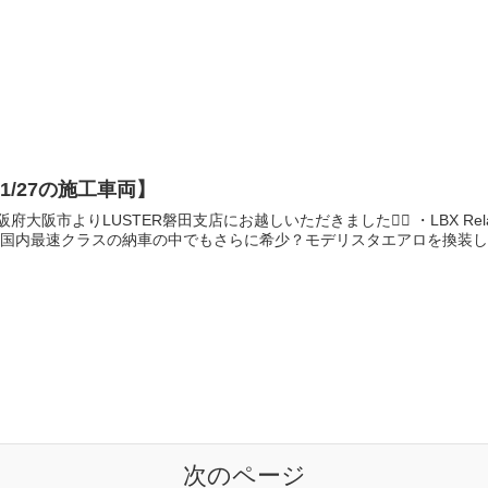
1/27の施工車両】
阪府大阪市よりLUSTER磐田支店にお越しいただきました🙇‍♂️ ・LBX R
 国内最速クラスの納車の中でもさらに希少？モデリスタエアロを換装した
次のページ