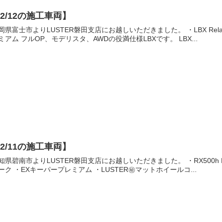
2/12の施工車両】
岡県富士市よりLUSTER磐田支店にお越しいただきました。 ・LBX Rel
ミアム フルOP、モデリスタ、AWDの役満仕様LBXです。 LBX...
2/11の施工車両】
知県碧南市よりLUSTER磐田支店にお越しいただきました。 ・RX500h FS
ーク ・EXキーパープレミアム ・LUSTER㊙️マットホイールコ...