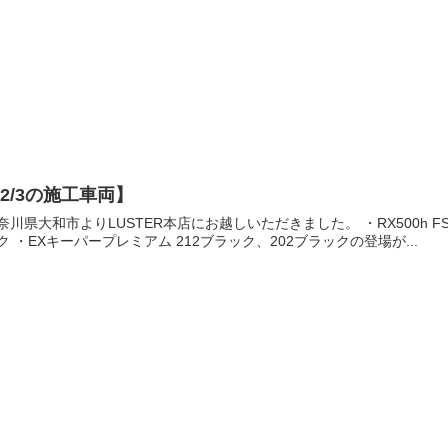
2/3の施工車両】
奈川県大和市よりLUSTER本店にお越しいただきました。 ・RX500h FSP
ク ・EXキーパープレミアム 212ブラック、202ブラックの登場が...