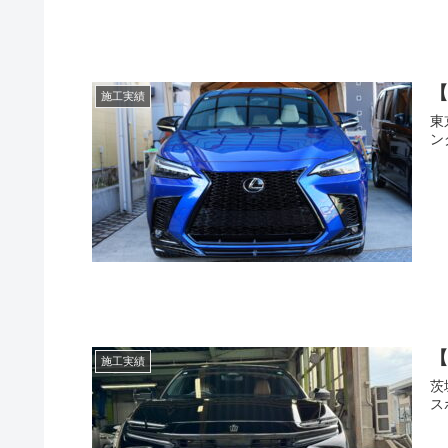
【
施工実績
東
ン
【
施工実績
茨
ス