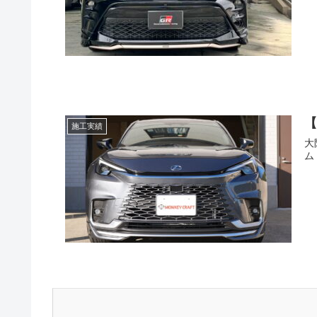
【
施工実績
大
ム