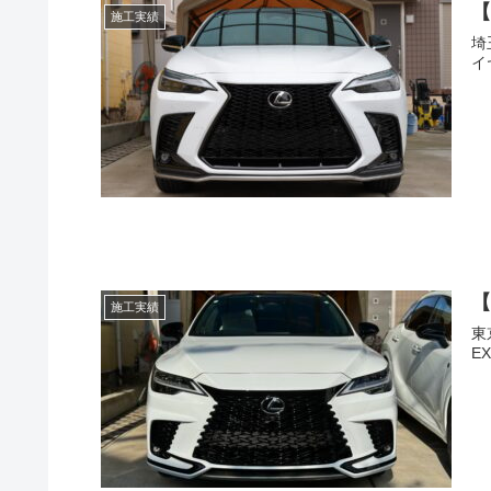
【
施工実績
埼
イ
【
施工実績
東
E