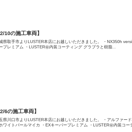
2/10の施工車両】
城県取手市よりLUSTER本店にお越しいただきました。 ・NX350h ver
ープレミアム ・LUSTER㊙️内装コーティング グラブラと樹脂...
2/6の施工車両】
玉県川口市よりLUSTER本店にお越しいただきました。 ・アルファー
ホワイトパールマイカ ・EXキーパープレミアム ・LUSTER㊙️内装コーテ