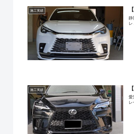
【
施工実績
静
レ
【
施工実績
愛
レ