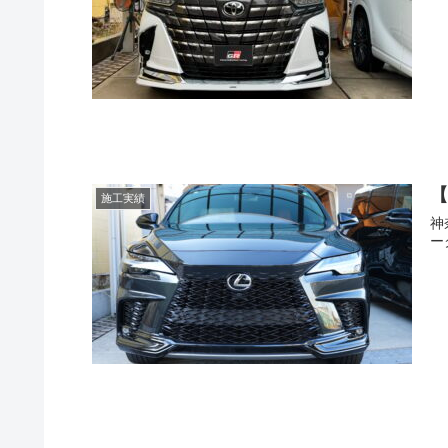
【
施工実績
神
ー