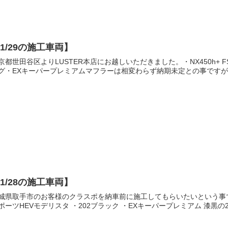
1/29の施工車両】
京都世田谷区よりLUSTER本店にお越しいただきました。・NX450h+ F
グ・EXキーパープレミアムマフラーは相変わらず納期未定との事ですが、
1/28の施工車両】
城県取手市のお客様のクラスポを納車前に施工してもらいたいという事
ポーツHEVモデリスタ ・202ブラック ・EXキーパープレミアム 漆黒の2