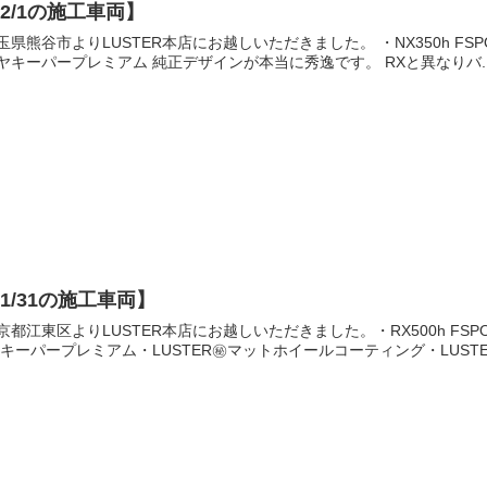
2/1の施工車両】
玉県熊谷市よりLUSTER本店にお越しいただきました。 ・NX350h FS
ヤキーパープレミアム 純正デザインが本当に秀逸です。 RXと異なりバ..
1/31の施工車両】
京都江東区よりLUSTER本店にお越しいただきました。・RX500h FSPO
Xキーパープレミアム・LUSTER㊙️マットホイールコーティング・LUSTER