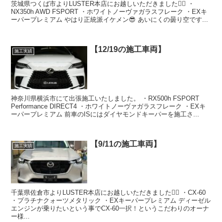
茨城県つくば市よりLUSTER本店にお越しいただきました🙇‍♂️ ・
NX350h AWD FSPORT ・ホワイトノーヴァガラスフレーク ・EXキ
ーパープレミアム やはり正統派イケメン😎 あいにくの曇り空です...
【12/19の施工車両】
施工実績
神奈川県横浜市にて出張施工いたしました。 ・RX500h FSPORT
Performance DIRECT4 ・ホワイトノーヴァガラスフレーク ・EXキ
ーパープレミアム 前車のISにはダイヤモンドキーパーを施工さ...
【9/11の施工車両】
施工実績
千葉県佐倉市よりLUSTER本店にお越しいただきました🙇‍♂️ ・CX-60
・プラチナクォーツメタリック ・EXキーパープレミアム ディーゼル
エンジンが乗りたいという事でCX-60一択！というこだわりのオーナ
ー様...