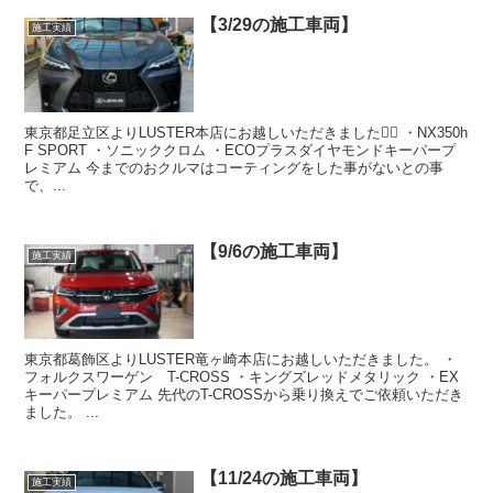
【3/29の施工車両】
施工実績
東京都足立区よりLUSTER本店にお越しいただきました🙇‍♂️ ・NX350h
F SPORT ・ソニッククロム ・ECOプラスダイヤモンドキーパープ
レミアム 今までのおクルマはコーティングをした事がないとの事
で、...
【9/6の施工車両】
施工実績
東京都葛飾区よりLUSTER竜ヶ崎本店にお越しいただきました。 ・
フォルクスワーゲン T-CROSS ・キングズレッドメタリック ・EX
キーパープレミアム 先代のT-CROSSから乗り換えでご依頼いただき
ました。 ...
【11/24の施工車両】
施工実績