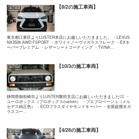
【8/2の施工車両】
施工実績
東京都江東区よりLUSTER本店にお越しいただきました。 ・LEXUS
NX350h AWD FSPORT ・ホワイトノーヴァガラスフレーク ・EXキ
ーパープレミアム ・レザーシートコーティング ・TV/NA...
【10/3の施工車両】
施工実績
静岡県御前崎市よりLUSTER磐田支店にお越しいただきました🙇‍♂️ ・
ユーロボックス（プロボックスcustom） ・ブエブロベージュ（メル
セデス純正色） ・ECOプラスダイヤモンドキーパー ・全面超撥水ガ
ラスコー...
【4/26の施工車両】
施工実績