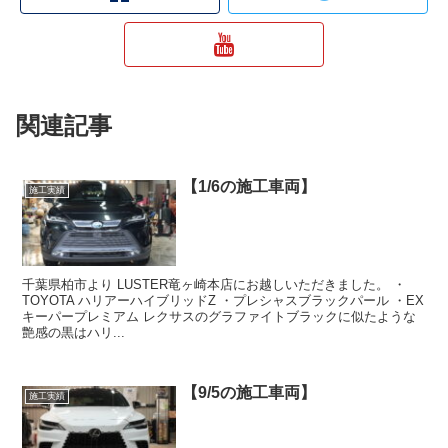
関連記事
【1/6の施工車両】
施工実績
千葉県柏市より LUSTER竜ヶ崎本店にお越しいただきました。 ・
TOYOTA ハリアーハイブリッドZ ・プレシャスブラックパール ・EX
キーパープレミアム レクサスのグラファイトブラックに似たような
艶感の黒はハリ...
【9/5の施工車両】
施工実績