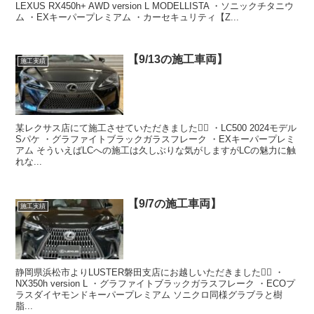
LEXUS RX450h+ AWD version L MODELLISTA ・ソニックチタニウ
ム ・EXキーパープレミアム ・カーセキュリティ【Z...
【9/13の施工車両】
施工実績
某レクサス店にて施工させていただきました🙇‍♂️ ・LC500 2024モデル
Sパケ ・グラファイトブラックガラスフレーク ・EXキーパープレミ
アム そういえばLCへの施工は久しぶりな気がしますがLCの魅力に触
れな...
【9/7の施工車両】
施工実績
静岡県浜松市よりLUSTER磐田支店にお越しいただきました🙇‍♂️ ・
NX350h version L ・グラファイトブラックガラスフレーク ・ECOプ
ラスダイヤモンドキーパープレミアム ソニクロ同様グラブラと樹
脂...