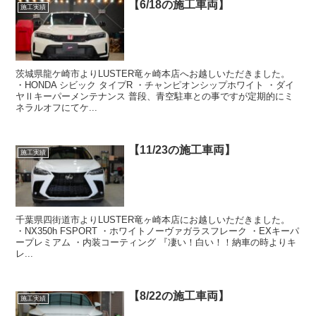
【6/18の施工車両】
施工実績
茨城県龍ケ崎市よりLUSTER竜ヶ崎本店へお越しいただきました。
・HONDA シビック タイプR ・チャンピオンシップホワイト ・ダイ
ヤⅡキーパーメンテナンス 普段、青空駐車との事ですが定期的にミ
ネラルオフにてケ...
【11/23の施工車両】
施工実績
千葉県四街道市よりLUSTER竜ヶ崎本店にお越しいただきました。
・NX350h FSPORT ・ホワイトノーヴァガラスフレーク ・EXキーパ
ープレミアム ・内装コーティング 『凄い！白い！！納車の時よりキ
レ...
【8/22の施工車両】
施工実績