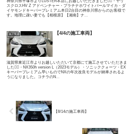
神奈川県平塚市よりLUSTER本店にお越しいただきました🙇‍♂️・ヤリ
スクロスHV Z アドベンチャー・プラチナホワイトパールマイカ・ダ
イヤモンドキーパープレミアム本日2台目の神奈川県からのお客様で
す。地理に疎い妻でも【相模原】【湘南】ナ...
【4/4の施工車両】
施工実績
滋賀県東近江市よりお越しいただいて京都にて施工させていただきま
した🙇‍♂️・NX350h version L（2023モデル）・ソニッククォーツ・EX
キーパープレミアム早いものでNXの年次改良モデルが納車されるよ
うになりました。コチラのN...
【8/14の施工車両】