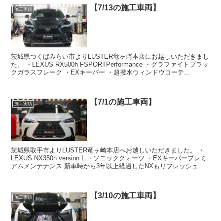
【7/13の施工車両】
施工実績
茨城県つくばみらい市よりLUSTER竜ヶ崎本店にお越しいただきまし
た。 ・LEXUS RX500h FSPORTPerformance ・グラファイトブラッ
クガラスフレーク ・EXキーパー ・超撥水ウィンドウコーテ...
【7/1の施工車両】
施工実績
茨城県取手市よりLUSTER竜ヶ崎本店へお越しいただきました。 ・
LEXUS NX350h version L ・ソニッククォーツ ・EXキーパープレミ
アムメンテナンス 新車時から3年以上経過したNXもリフレッシュ...
【3/10の施工車両】
施工実績