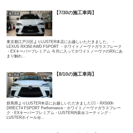
【7/30の施工車両】
施工実績
東京都江戸川区よりLUSTER本店にお越しいただきました。 ・
LEXUS RX350 AWD FSPORT ・ホワイトノーヴァガラスフレーク
・EXキーパープレミアム 今月に入ってホワイトノーヴァのRXにあ
まり触れ...
【8/10の施工車両】
施工実績
群馬県よりLUSTER本店にお越しいただきました🙇‍♂️・RX500h
DIRECT4 FSPORT Performance・ホワイトノーヴァガラスフレー
ク・EXキーパープレミアム・LUSTER内装㊙️コーティング・
LUSTERホイール㊙...