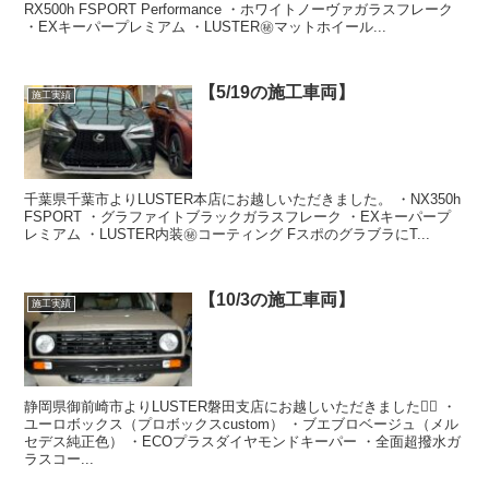
RX500h FSPORT Performance ・ホワイトノーヴァガラスフレーク
・EXキーパープレミアム ・LUSTER㊙️マットホイール...
【5/19の施工車両】
施工実績
千葉県千葉市よりLUSTER本店にお越しいただきました。 ・NX350h
FSPORT ・グラファイトブラックガラスフレーク ・EXキーパープ
レミアム ・LUSTER内装㊙️コーティング FスポのグラブラにT...
【10/3の施工車両】
施工実績
静岡県御前崎市よりLUSTER磐田支店にお越しいただきました🙇‍♂️ ・
ユーロボックス（プロボックスcustom） ・ブエブロベージュ（メル
セデス純正色） ・ECOプラスダイヤモンドキーパー ・全面超撥水ガ
ラスコー...