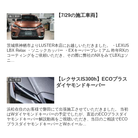
【7/29の施工車両】
施工実績
茨城県神栖市よりLUSTER本店にお越しいただきました。 ・LEXUS
LBX Relax ・ソニックカッパー ・EXキーパープレミアム 昨年RXの
コーティングをご依頼いただき、その際に弊社のNXをみてLBXはソ
ニ...
【レクサスIS300h】ECOプラス
施工実績
ダイヤモンドキーパー
浜松在住のお客様で磐田にて出張施工させていただきました。 当初
はWダイヤモンドキーパーの予定でしたが、直近のECOプラスダイ
ヤモンドキーパー解説動画をご視聴いただき、当日のご相談でECO
プラスダイヤモンドキーパーとWホイール...