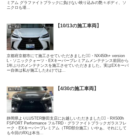
ミアム グラファイトブラックに負けない映り込みの艶々ボディ、ソ
ニクロも堪...
【10/13の施工車両】
施工実績
京都府京都市にて施工させていただきました🙇‍♂️・NX450h+ version
L・ソニッククォーツ・EXキーパープレミアムメンテナンス前回から
1年ぶりのメンテナンスを施工させていただきました。実はEXキーパ
ー自体は私が施工したわけでは...
【4/30の施工車両】
施工実績
静岡県よりLUSTER磐田支店にお越しいただきました🙇‍♂️・RX500h
FSPORT Performance フルTRD・グラファイトブラックガラスフレ
ーク・EXキーパープレミアム（TRD部分施工）いやぁ、それにして
も今回のRXは本当...