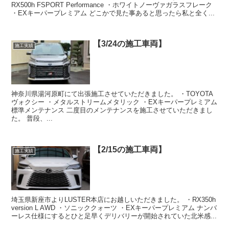
RX500h FSPORT Performance ・ホワイトノーヴァガラスフレーク
・EXキーパープレミアム どこかで見た事あると思ったら私と全く...
【3/24の施工車両】
施工実績
神奈川県湯河原町にて出張施工させていただきました。 ・TOYOTA
ヴォクシー ・メタルストリームメタリック ・EXキーパープレミアム
標準メンテナンス 二度目のメンテナンスを施工させていただきまし
た。 普段、...
【2/15の施工車両】
施工実績
埼玉県新座市よりLUSTER本店にお越しいただきました。 ・RX350h
version L AWD ・ソニッククォーツ ・EXキーパープレミアム ナンバ
ーレス仕様にするとひと足早くデリバリーが開始されていた北米感...