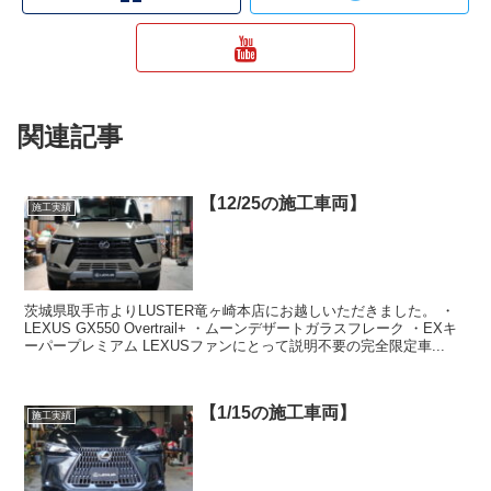
関連記事
【12/25の施工車両】
施工実績
茨城県取手市よりLUSTER竜ヶ崎本店にお越しいただきました。 ・
LEXUS GX550 Overtrail+ ・ムーンデザートガラスフレーク ・EXキ
ーパープレミアム LEXUSファンにとって説明不要の完全限定車...
【1/15の施工車両】
施工実績