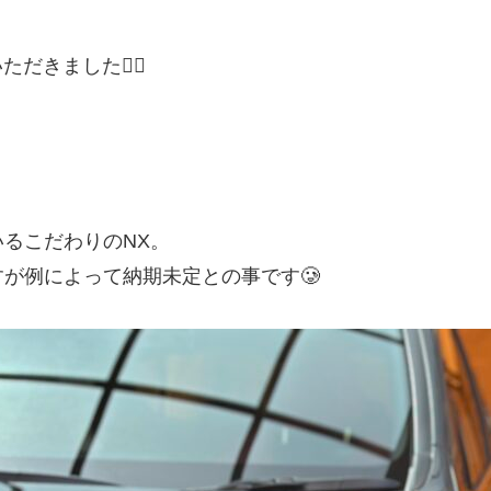
きました🙇‍♂️
るこだわりのNX。
が例によって納期未定との事です🥲