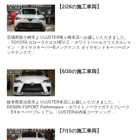
【2/28の施工車両】
施工実績
茨城県龍ケ崎市よりLUSTER竜ヶ崎本店へお越しいただきました。
・TOYOTA カローラクロスHEV Z ・ホワイトパールクリスタルシャ
イン ・ダイヤⅡキーパーBメンテナンス ダイヤモンドキーパーのメ
ンテナンスで...
【6/30の施工車両】
施工実績
岐阜県多治見市よりLUSTER本店にお越しいただきました。 ・
RX500h FSPORT Performance ・ホワイトノーヴァガラスフレーク
・EXキーパープレミアム ・LUSTER㊙️内装コーティング ...
【7/15の施工車両】
施工実績