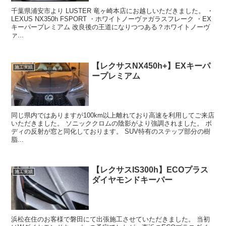
千葉県浦安市より LUSTER 竜ヶ崎本店にお越しいただきました。 ・
LEXUS NX350h FSPORT ・ホワイトノーヴァガラスフレーク ・EX
キーパープレミアム 改良後の王道になりつつある？ホワイトノーヴ
ァ...
【レクサスNX450h+】EXキーパ
施工実績
ープレミアム
同じ県内ではありますが100km以上離れており高速を利用してご来店
いただきました。 ソニッククロムの陰影がより強調されました。 ボ
ディの反射が窓と同化しております。 SUV特有のステップ部分の樹
脂...
【レクサスIS300h】ECOプラス
施工実績
ダイヤモンドキーパー
浜松在住のお客様で磐田にて出張施工させていただきました。 当初