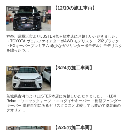
【12/10の施工車両】
施工実績
神奈川県横浜市よりLUSTER竜ヶ崎本店にお越しいただきました。
・TOYOTA ヴェルファイアターボAWD モデリスタ ・202ブラック
・EXキーパープレミアム 希少なガソリンターボモデルにモデリスタ
を纏ったヴ...
【3/24の施工車両】
施工実績
茨城県古河市よりLUSTER本店にお越しいただきました。 ・LBX
Relax ・ソニッククォーツ ・エコダイヤキーパー ・樹脂フェンダー
キーパー 現在自宅にあるヤリスクロスと比較しても改めて塗装面の
クオリテ...
【2/25の施工車両】
施工実績