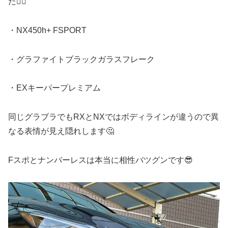
た🙇‍♂️
・NX450h+ FSPORT
・グラファイトブラックガラスフレーク
・EXキーパープレミアム
同じグラブラでもRXとNXではボディラインが違うので異
なる表情が見え隠れします🤔
Fスポとナンバーレスは本当に相性バツグンです😎