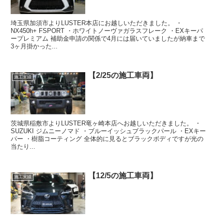
埼玉県加須市よりLUSTER本店にお越しいただきました。 ・
NX450h+ FSPORT ・ホワイトノーヴァガラスフレーク ・EXキーパ
ープレミアム 補助金申請の関係で4月には届いていましたが納車まで
3ヶ月掛かった...
【2/25の施工車両】
施工実績
茨城県稲敷市よりLUSTER竜ヶ崎本店へお越しいただきました。 ・
SUZUKI ジムニーノマド ・ブルーイッシュブラックパール ・EXキー
パー ・樹脂コーティング 全体的に見るとブラックボディですが光の
当たり...
【12/5の施工車両】
施工実績