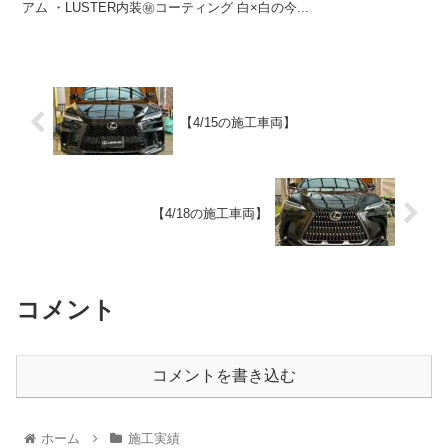
アム ・LUSTER内装㊙️コーティング 白×白の今...
【4/15の施工車両】
【4/18の施工車両】
コメント
コメントを書き込む
ホーム
施工実績