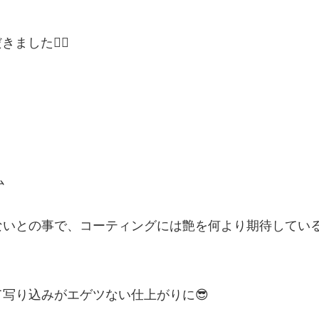
した🙇‍♂️
ム
ないとの事で、コーティングには艶を何より期待してい
写り込みがエゲツない仕上がりに😎