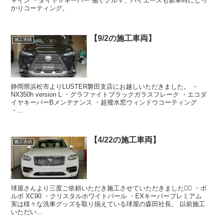
ャイン ・ダイヤⅡキーパー 働くクルマ、ハイエースも新車時にしっ
かりコーティング。
【9/2の施工車両】
施工実績
静岡県浜松市よりLUSTER磐田支店にお越しいただきました。 ・
NX350h version L ・グラファイトブラックガラスフレーク ・エコダ
イヤキーパーBメンテナンス ・超撥水窓ウィンドウコーティング
・...
【4/22の施工車両】
施工実績
球屋さんより三度ご依頼いただき施工させていただきました🙇‍♂️ ・ボ
ルボ XC90 ・クリスタルホワイトパール ・EXキーパープレミアム
実は様々な洗車グッズを取り揃えている球屋の森田社長。 以前施工
いただい...