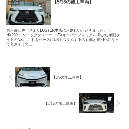
【5/16の施工車両】
施工実績
東京都江戸川区よりLUSTER本店にお越しいただきました。 ・
NX250 ・ソニッククォーツ ・EXキーパープレミアム 希少な単眼ラ
イトのNX。 これをベースにUSカスタムするのも他と差別化になっ
て良さそうで...
【3/6の施工車両】
【3/15の施工車両】