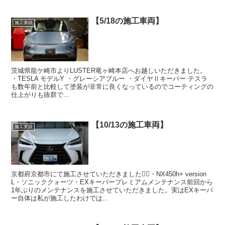
【5/18の施工車両】
施工実績
茨城県龍ケ崎市よりLUSTER竜ヶ崎本店へお越しいただきました。
・TESLA モデルY ・グレーシアブルー ・ダイヤⅡキーパー テスラ
も数年前と比較して塗装が非常に良くなっているのでコーティングの
仕上がりも抜群で...
【10/13の施工車両】
施工実績
京都府京都市にて施工させていただきました🙇‍♂️・NX450h+ version
L・ソニッククォーツ・EXキーパープレミアムメンテナンス前回から
1年ぶりのメンテナンスを施工させていただきました。実はEXキーパ
ー自体は私が施工したわけでは...