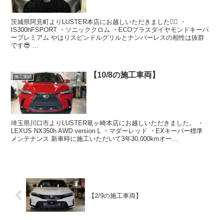
茨城県阿見町よりLUSTER本店にお越しいただきました🙇‍♂️ ・
IS300hFSPORT ・ソニッククロム ・ECOプラスダイヤモンドキーパ
ープレミアム やはりスピンドルグリルとナンバーレスの相性は抜群
です😎 ...
【10/8の施工車両】
施工実績
埼玉県川口市よりLUSTER竜ヶ崎本店にお越しいただきました。 ・
LEXUS NX350h AWD version L ・マダーレッド ・EXキーパー標準
メンテナンス 新車時に施工いただいて3年30,000kmオー...
【2/9の施工車両】