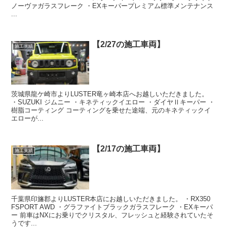
ノーヴァガラスフレーク ・EXキーパープレミアム標準メンテナンス
...
【2/27の施工車両】
施工実績
茨城県龍ケ崎市よりLUSTER竜ヶ崎本店へお越しいただきました。
・SUZUKI ジムニー ・キネティックイエロー ・ダイヤⅡキーパー ・
樹脂コーティング コーティングを乗せた途端、元のキネティックイ
エローが...
【2/17の施工車両】
施工実績
千葉県印旛郡よりLUSTER本店にお越しいただきました。 ・RX350
FSPORT AWD ・グラファイトブラックガラスフレーク ・EXキーパ
ー 前車はNXにお乗りでクリスタル、フレッシュと経験されていたそ
うです...