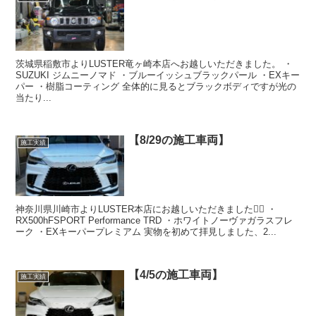
茨城県稲敷市よりLUSTER竜ヶ崎本店へお越しいただきました。 ・
SUZUKI ジムニーノマド ・ブルーイッシュブラックパール ・EXキー
パー ・樹脂コーティング 全体的に見るとブラックボディですが光の
当たり...
【8/29の施工車両】
施工実績
神奈川県川崎市よりLUSTER本店にお越しいただきました🙇‍♂️ ・
RX500hFSPORT Performance TRD ・ホワイトノーヴァガラスフレ
ーク ・EXキーパープレミアム 実物を初めて拝見しました、2...
【4/5の施工車両】
施工実績