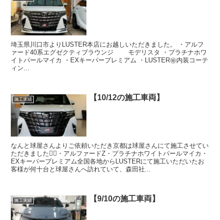
埼玉県川口市よりLUSTER本店にお越しいただきました。 ・アルフ
ァード40系エグゼクティブラウンジ モデリスタ ・プラチナホワ
イトパールマイカ ・EXキーパープレミアム ・LUSTER㊙️内装コーテ
ィン...
【10/12の施工車両】
施工実績
なんと球屋さんよりご依頼いただき京都は球屋さんにて施工させてい
ただきました🙇‍♂️・アルファードZ・プラチナホワイトパールマイカ・
EXキーパープレミアム全国各地からLUSTERにて施工いただいたお
客様が何十台と球屋さんへ訪れていて、森田社...
【9/10の施工車両】
施工実績