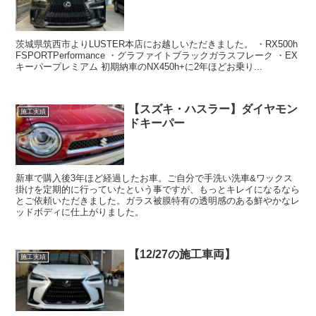
茨城県筑西市よりLUSTER本店にお越しいただきました。 ・RX500h
FSPORTPerformance ・グラファイトブラックガラスフレーク ・EX
キーパープレミアム 初期納車のNX450h+に2年ほどお乗り...
【スズキ・ハスラー】ダイヤモン
施工実績
ドキーパー
新車で購入後3年ほど経過したお車。ご自分で手洗い洗車&ワックス
掛けを定期的に行っていたという事ですが、もっとキレイになるなら
とご依頼いただきました。ガラス被膜特有の透明感のある鮮やかなレ
ッドボディに仕上がりました。
【12/27の施工車両】
施工実績