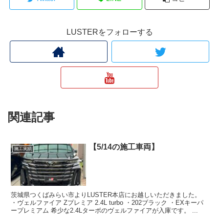
LUSTERをフォローする
関連記事
【5/14の施工車両】
施工実績
茨城県つくばみらい市よりLUSTER本店にお越しいただきました。
・ヴェルファイア Zプレミア 2.4L turbo ・202ブラック ・EXキーパ
ープレミアム 希少な2.4Lターボのヴェルファイアが入庫です。 ...