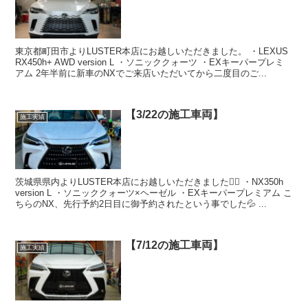
東京都町田市よりLUSTER本店にお越しいただきました。 ・LEXUS
RX450h+ AWD version L ・ソニッククォーツ ・EXキーパープレミ
アム 2年半前に新車のNXでご来店いただいてから二度目のご...
【3/22の施工車両】
施工実績
茨城県県内よりLUSTER本店にお越しいただきました🙇‍♂️ ・NX350h
version L ・ソニッククォーツ×ヘーゼル ・EXキーパープレミアム こ
ちらのNX、先行予約2日目に御予約されたという事でした💦 ...
【7/12の施工車両】
施工実績