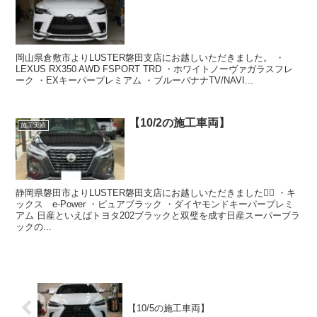
岡山県倉敷市よりLUSTER磐田支店にお越しいただきました。 ・
LEXUS RX350 AWD FSPORT TRD ・ホワイトノーヴァガラスフレ
ーク ・EXキーパープレミアム ・ブルーバナナTV/NAVI...
【10/2の施工車両】
施工実績
静岡県磐田市よりLUSTER磐田支店にお越しいただきました🙇‍♂️ ・キ
ックス e-Power ・ピュアブラック ・ダイヤモンドキーパープレミ
アム 日産といえばトヨタ202ブラックと双璧を成す日産スーパーブラ
ックの...
【10/5の施工車両】