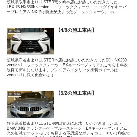
茨城県取手市よりLUSTER竜ヶ崎本店にお越しいただきました。 ・
LEXUS NX350h version L ・ソニッククォーツ ・エコダイヤキーパ
ープレミアム NXでは廃止が決まったソニッククォーツ。 ホ...
【4/8の施工車両】
施工実績
茨城県守谷市よりLUSTER本店にお越しいただきました🙇‍♂️・NX250
version L・ソニッククォーツ・EXキーパープレミアムこちらも年次
改良モデルになります。プレミアムメタリック塗装ホイールは
version Lに良く似合います...
【5/2の施工車両】
施工実績
静岡県浜松市よりLUSTER磐田支店にお越しいただきました🙇‍♂️・
BMW 840i グランクーペ・ブルーストーン・EXキーパープレミアム
光の加減でマットっぽくも見える不思議なボディカラーという印象で