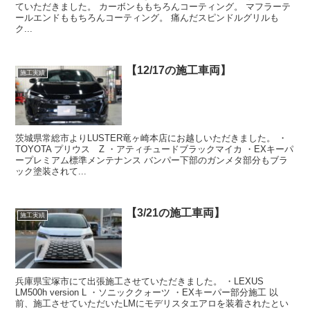
ていただきました。 カーボンももちろんコーティング。 マフラーテ
ールエンドももちろんコーティング。 痛んだスピンドルグリルも
ク...
【12/17の施工車両】
施工実績
茨城県常総市よりLUSTER竜ヶ崎本店にお越しいただきました。 ・
TOYOTA プリウス Z ・アティチュードブラックマイカ ・EXキーパ
ープレミアム標準メンテナンス バンパー下部のガンメタ部分もブラ
ック塗装されて...
【3/21の施工車両】
施工実績
兵庫県宝塚市にて出張施工させていただきました。 ・LEXUS
LM500h version L ・ソニッククォーツ ・EXキーパー部分施工 以
前、施工させていただいたLMにモデリスタエアロを装着されたとい