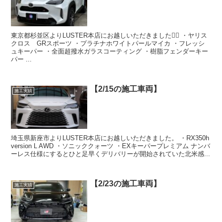
東京都杉並区よりLUSTER本店にお越しいただきました🙇‍♂️ ・ヤリス
クロス GRスポーツ ・プラチナホワイトパールマイカ ・フレッシ
ュキーパー ・全面超撥水ガラスコーティング ・樹脂フェンダーキー
パー ...
【2/15の施工車両】
施工実績
埼玉県新座市よりLUSTER本店にお越しいただきました。 ・RX350h
version L AWD ・ソニッククォーツ ・EXキーパープレミアム ナンバ
ーレス仕様にするとひと足早くデリバリーが開始されていた北米感...
【2/23の施工車両】
施工実績