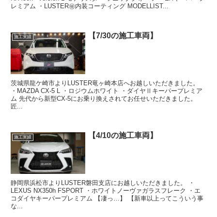
レミアム ・LUSTER㊙️内装コーティング MODELLIST...
【7/30の施工車両】
施工実績
茨城県龍ケ崎市よりLUSTER竜ヶ崎本店へお越しいただきました。
・MAZDA CX-5 L ・ロジウムホワイト ・ダイヤⅡキーパープレミア
ム 先代から新型CX-5にお乗り換えされてお任せいただきました。
匠...
【4/10の施工車両】
施工実績
静岡県浜松市よりLUSTER磐田支店にお越しいただきました。 ・
LEXUS NX350h FSPORT ・ホワイトノーヴァガラスフレーク ・エ
コダイヤキーパープレミアム 【凄っ…】 【新車以上ってこういう事
な...