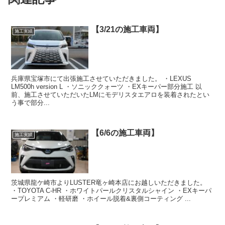
【3/21の施工車両】
施工実績
兵庫県宝塚市にて出張施工させていただきました。 ・LEXUS
LM500h version L ・ソニッククォーツ ・EXキーパー部分施工 以
前、施工させていただいたLMにモデリスタエアロを装着されたとい
う事で部分...
【6/6の施工車両】
施工実績
茨城県龍ケ崎市よりLUSTER竜ヶ崎本店にお越しいただきました。
・TOYOTA C-HR ・ホワイトパールクリスタルシャイン ・EXキーパ
ープレミアム ・軽研磨 ・ホイール脱着&裏側コーティング ...